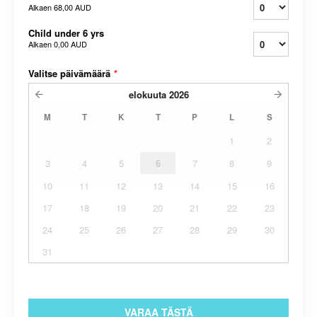
Alkaen
68,00 AUD
Child under 6 yrs
Alkaen
0,00 AUD
Valitse päivämäärä
*
elokuuta
2026
M
T
K
T
P
L
S
1
2
3
4
5
6
7
8
9
10
11
12
13
14
15
16
17
18
19
20
21
22
23
24
25
26
27
28
29
30
31
VARAA TÄSTÄ